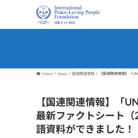
コ
ナ
ン
ビ
テ
ゲ
ン
ー
ツ
シ
へ
ョ
ス
ン
キ
に
ッ
移
プ
動
Home
News
国連関連情報
【国連関連情報】「UN
【国連関連情報】「U
最新ファクトシート（2
語資料ができました！