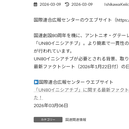
最
2026-03-09
2026-03-09
IshikawaKeiic
終
更
国際連合広報センターのウエブサイト（https://
新
日
時
国連創設80周年を機に、アントニオ・グテーレ
:
「UN80イニシアチブ」。より簡素で一貫性
が行われています。
UN80イニシアチブが必要とされる背景、取
最新ファクトシート（2026年1月22日付）
国際連合広報センター ウエブサイト
「UN80イニシアチブ」に関する最新ファクト
た！
2026年03月06日
国連関連情報
カテゴリー