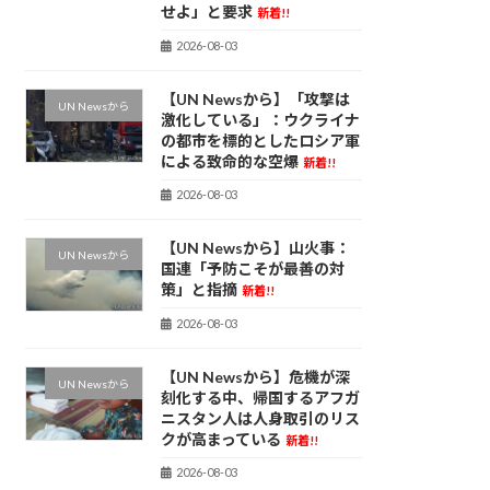
せよ」と要求
新着!!
2026-08-03
【UN Newsから】「攻撃は
UN Newsから
激化している」：ウクライナ
の都市を標的としたロシア軍
による致命的な空爆
新着!!
2026-08-03
【UN Newsから】山火事：
UN Newsから
国連「予防こそが最善の対
策」と指摘
新着!!
2026-08-03
【UN Newsから】危機が深
UN Newsから
刻化する中、帰国するアフガ
ニスタン人は人身取引のリス
クが高まっている
新着!!
2026-08-03