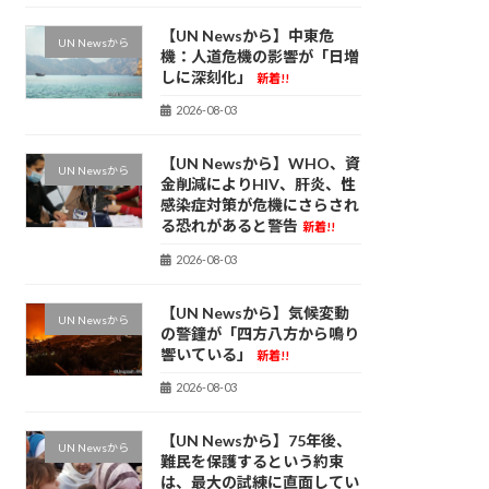
【UN Newsから】中東危
UN Newsから
機：人道危機の影響が「日増
しに深刻化」
新着!!
2026-08-03
【UN Newsから】WHO、資
UN Newsから
金削減によりHIV、肝炎、性
感染症対策が危機にさらされ
る恐れがあると警告
新着!!
2026-08-03
【UN Newsから】気候変動
UN Newsから
の警鐘が「四方八方から鳴り
響いている」
新着!!
2026-08-03
【UN Newsから】75年後、
UN Newsから
難民を保護するという約束
は、最大の試練に直面してい