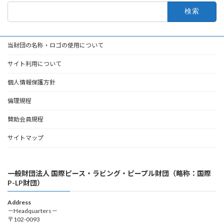
検
索:
当財団の名称・ロゴの使用について
サイト利用について
個人情報保護方針
倫理規程
賛助会員規程
サイトマップ
一般財団法人 国際ピース・ラビング・ピープル財団（略称：国際
P-LP財団）
Address
－Headquarters－
〒102-0093