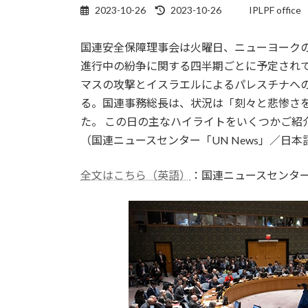
最
2023-10-26
2023-10-26
IPLPF office
終
更
国連安全保障理事会は火曜日、ニューヨーク
新
日
進行中の紛争に関する四半期ごとに予定されて
時
マスの攻撃とイスラエルによるパレスチナへ
:
る。国連事務総長は、状況は「刻々と悲惨さ
た。 この日の主なハイライトをいくつかご紹介します。<24 
（国連ニュースセンター「UN News」／日本語
全文はこちら（英語）
：国連ニュースセンタ