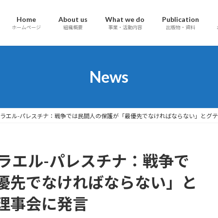
Home
About us
What we do
Publication
ホームページ
組織概要
事業・活動内容
出版物・資料
News
】イスラエル-パレスチナ：戦争では民間人の保護が「最優先でなければならない」とグ
イスラエル-パレスチナ：戦争で
優先でなければならない」と
理事会に発言