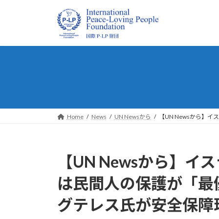
コ
ナ
ン
ビ
テ
ゲ
ン
ー
ツ
シ
へ
ョ
ス
ン
キ
に
ッ
移
プ
動
Home
News
UN Newsから
【UN Newsから
【UN Newsから】
は民間人の保護が「最
グテレス氏が安全保障