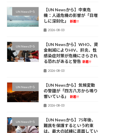
【UN Newsから】中東危
UN Newsから
機：人道危機の影響が「日増
しに深刻化」
新着!!
2026-08-03
【UN Newsから】WHO、資
UN Newsから
金削減によりHIV、肝炎、性
感染症対策が危機にさらされ
る恐れがあると警告
新着!!
2026-08-03
【UN Newsから】気候変動
UN Newsから
の警鐘が「四方八方から鳴り
響いている」
新着!!
2026-08-03
【UN Newsから】75年後、
UN Newsから
難民を保護するという約束
は、最大の試練に直面してい