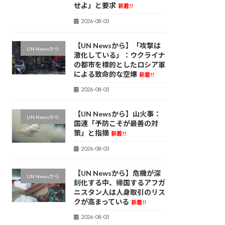
せよ」と要求
新着!!
2026-08-03
【UN Newsから】「攻撃は
UN Newsから
激化している」：ウクライナ
の都市を標的としたロシア軍
による致命的な空爆
新着!!
2026-08-03
【UN Newsから】山火事：
UN Newsから
国連「予防こそが最善の対
策」と指摘
新着!!
2026-08-03
【UN Newsから】危機が深
UN Newsから
刻化する中、帰国するアフガ
ニスタン人は人身取引のリス
クが高まっている
新着!!
2026-08-03