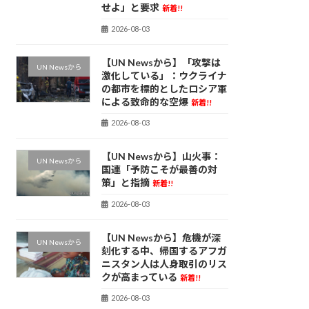
せよ」と要求
新着!!
2026-08-03
【UN Newsから】「攻撃は
UN Newsから
激化している」：ウクライナ
の都市を標的としたロシア軍
による致命的な空爆
新着!!
2026-08-03
【UN Newsから】山火事：
UN Newsから
国連「予防こそが最善の対
策」と指摘
新着!!
2026-08-03
【UN Newsから】危機が深
UN Newsから
刻化する中、帰国するアフガ
ニスタン人は人身取引のリス
クが高まっている
新着!!
2026-08-03