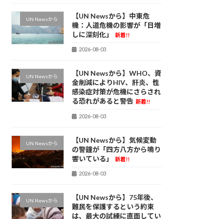
【UN Newsから】中東危
UN Newsから
機：人道危機の影響が「日増
しに深刻化」
新着!!
2026-08-03
【UN Newsから】WHO、資
UN Newsから
金削減によりHIV、肝炎、性
感染症対策が危機にさらされ
る恐れがあると警告
新着!!
2026-08-03
【UN Newsから】気候変動
UN Newsから
の警鐘が「四方八方から鳴り
響いている」
新着!!
2026-08-03
【UN Newsから】75年後、
UN Newsから
難民を保護するという約束
は、最大の試練に直面してい