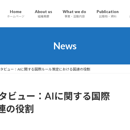
Home
About us
What we do
Publication
ホームページ
組織概要
事業・活動内容
出版物・資料
News
インタビュー：AIに関する国際ルール策定における国連の役割
ンタビュー：AIに関する国際
連の役割