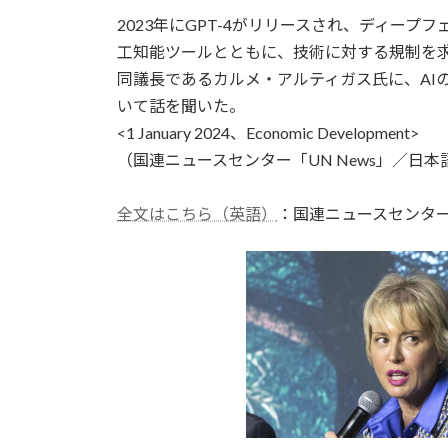
更
2023年にGPT-4がリリースされ、ディー
新
日
工知能ツールとともに、技術に対する規制を求め
時
同議長であるカルメ・アルティガス氏に、AI
:
いて話を聞いた。
<1 January 2024、Economic Development>
（国連ニュースセンター「UN News」／日本語
全文はこちら（英語）
：国連ニュースセンタ