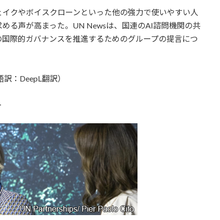
プフェイクやボイスクローンといった他の強力で使いやすい人
る声が高まった。UN Newsは、国連のAI諮問機関の共
の国際的ガバナンスを推進するためのグループの提言につ
訳：DeepL翻訳）
ー