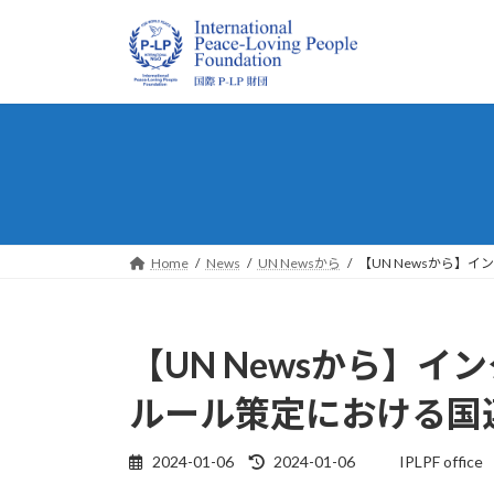
コ
ナ
ン
ビ
テ
ゲ
ン
ー
ツ
シ
へ
ョ
ス
ン
キ
に
ッ
移
プ
動
Home
News
UN Newsから
【UN Newsから】
【UN Newsから】イ
ルール策定における国
最
2024-01-06
2024-01-06
IPLPF office
終