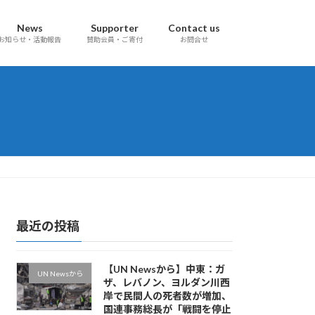
News
Supporter
Contact us
お知らせ・活動報告
賛助会員・ご寄付
お問合せ
最近の投稿
【UN Newsから】中東：ガ
UN Newsから
ザ、レバノン、ヨルダン川西
岸で民間人の死者数が増加、
国連事務総長が「戦闘を停止