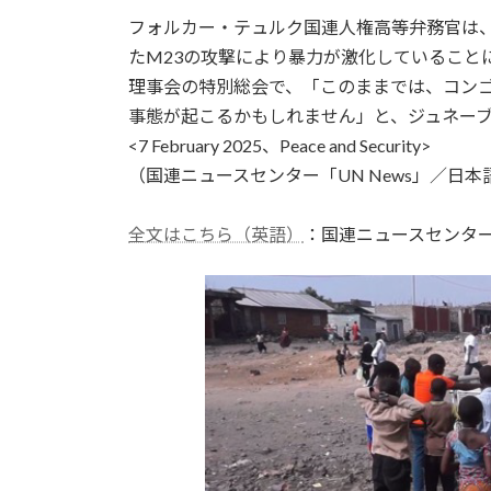
更
フォルカー・テュルク国連人権高等弁務官は
新
日
たM23の攻撃により暴力が激化していること
時
理事会の特別総会で、「このままでは、コン
:
事態が起こるかもしれません」と、ジュネー
<7 February 2025、Peace and Security>
（国連ニュースセンター「UN News」／日本語
全文はこちら（英語）
：国連ニュースセンタ