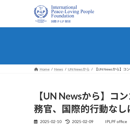
コ
ナ
ン
ビ
テ
ゲ
ン
ー
ツ
シ
へ
ョ
ス
ン
キ
に
ッ
移
プ
動
Home
News
UN Newsから
【UN Newsから
【UN Newsから】
務官、国際的行動なし
最
2025-02-10
2025-02-09
IPLPF office
終