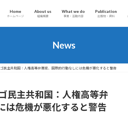
Home
About us
What we do
Publication
ホームページ
組織概要
事業・活動内容
出版物・資料
News
】コンゴ民主共和国：人権高等弁務官、国際的行動なしには危機が悪化すると警告
コンゴ民主共和国：人権高等弁
には危機が悪化すると警告