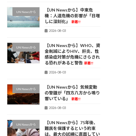
【UN Newsから】中東危
UN Newsから
機：人道危機の影響が「日増
しに深刻化」
新着!!
2026-08-03
【UN Newsから】WHO、資
UN Newsから
金削減によりHIV、肝炎、性
感染症対策が危機にさらされ
る恐れがあると警告
新着!!
2026-08-03
【UN Newsから】気候変動
UN Newsから
の警鐘が「四方八方から鳴り
響いている」
新着!!
2026-08-03
【UN Newsから】75年後、
UN Newsから
難民を保護するという約束
は、最大の試練に直面してい