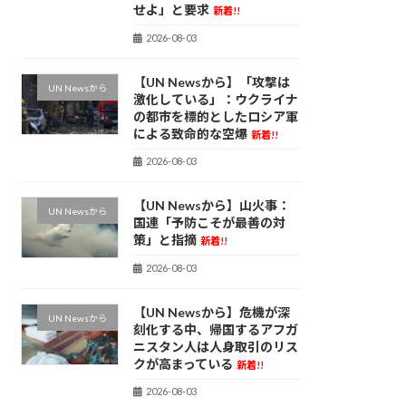
せよ」と要求
新着!!
2026-08-03
【UN Newsから】「攻撃は
UN Newsから
激化している」：ウクライナ
の都市を標的としたロシア軍
による致命的な空爆
新着!!
2026-08-03
【UN Newsから】山火事：
UN Newsから
国連「予防こそが最善の対
策」と指摘
新着!!
2026-08-03
【UN Newsから】危機が深
UN Newsから
刻化する中、帰国するアフガ
ニスタン人は人身取引のリス
クが高まっている
新着!!
2026-08-03