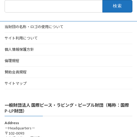
検
索:
当財団の名称・ロゴの使用について
サイト利用について
個人情報保護方針
倫理規程
賛助会員規程
サイトマップ
一般財団法人 国際ピース・ラビング・ピープル財団（略称：国際
P-LP財団）
Address
－Headquarters－
〒102-0093