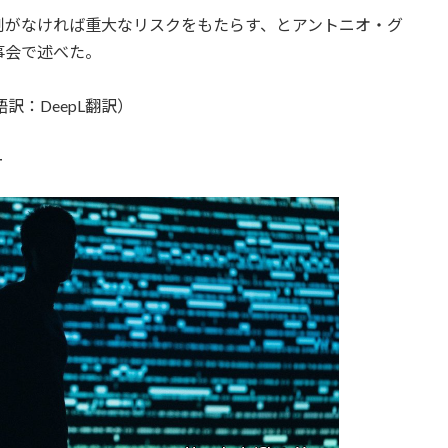
制がなければ重大なリスクをもたらす、とアントニオ・グ
事会で述べた。
訳：DeepL翻訳）
ー