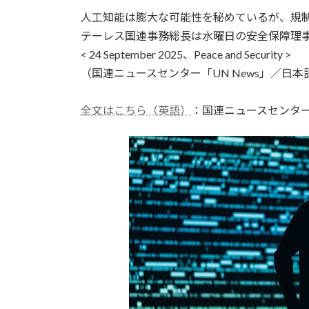
更
人工知能は膨大な可能性を秘めているが、規
新
日
テーレス国連事務総長は水曜日の安全保障理
時
< 24 September 2025、Peace and Security >
:
（国連ニュースセンター「UN News」／日本語
全文はこちら（英語）
：国連ニュースセンタ