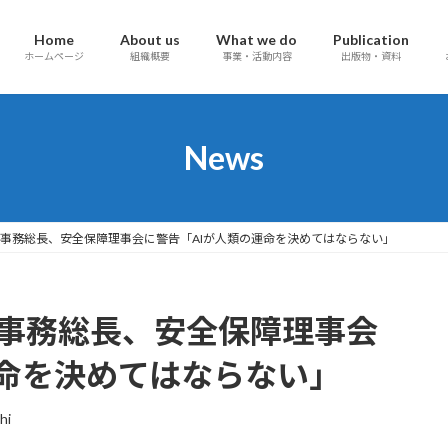
Home
About us
What we do
Publication
ホームページ
組織概要
事業・活動内容
出版物・資料
News
国連事務総長、安全保障理事会に警告「AIが人類の運命を決めてはならない」
国連事務総長、安全保障理事会
運命を決めてはならない」
hi