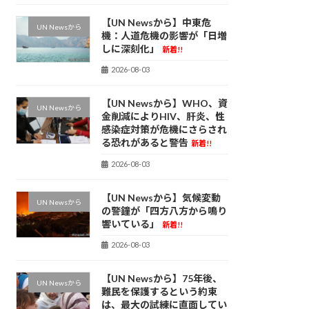
【UN Newsから】中東危
UN Newsから
機：人道危機の影響が「日増
しに深刻化」
新着!!
2026-08-03
【UN Newsから】WHO、資
UN Newsから
金削減によりHIV、肝炎、性
感染症対策が危機にさらされ
る恐れがあると警告
新着!!
2026-08-03
【UN Newsから】気候変動
UN Newsから
の警鐘が「四方八方から鳴り
響いている」
新着!!
2026-08-03
【UN Newsから】75年後、
UN Newsから
難民を保護するという約束
は、最大の試練に直面してい