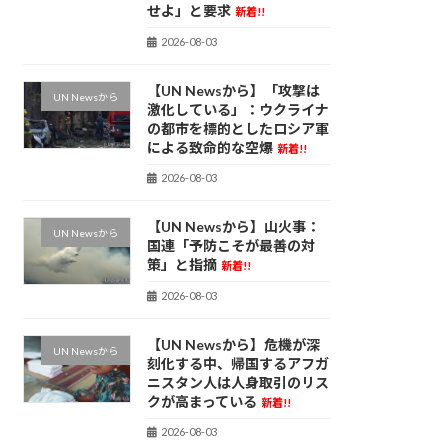
せよ」と要求
新着!!
2026-08-03
【UN Newsから】「攻撃は
UN Newsから
激化している」：ウクライナ
の都市を標的としたロシア軍
による致命的な空爆
新着!!
2026-08-03
【UN Newsから】山火事：
UN Newsから
国連「予防こそが最善の対
策」と指摘
新着!!
2026-08-03
【UN Newsから】危機が深
UN Newsから
刻化する中、帰国するアフガ
ニスタン人は人身取引のリス
クが高まっている
新着!!
2026-08-03