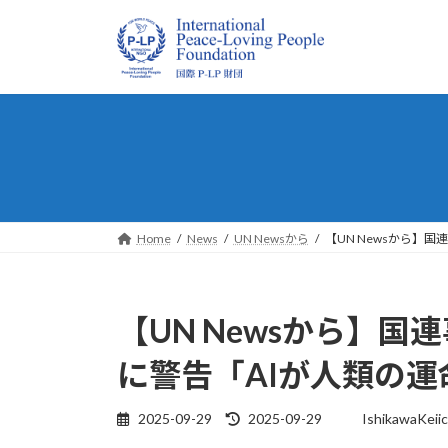
コ
ナ
ン
ビ
テ
ゲ
ン
ー
ツ
シ
へ
ョ
ス
ン
キ
に
ッ
移
プ
動
Home
News
UN Newsから
【UN Newsから】
【UN Newsから】
に警告「AIが人類の
最
2025-09-29
2025-09-29
IshikawaKeiic
終