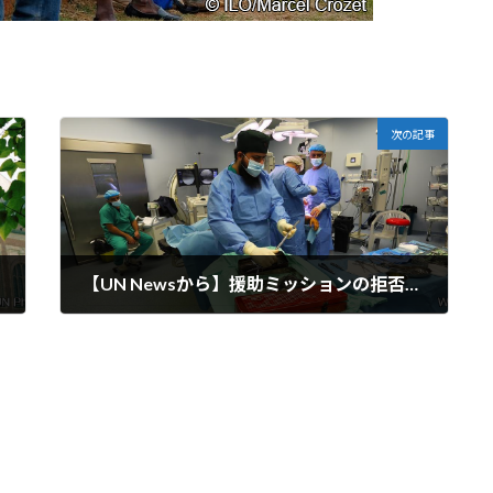
次の記事
【UN Newsから】援助ミッションの拒否は、ガザの病院に対する最新の脅威である： 国連人道問題調整事務所
2024-01-12