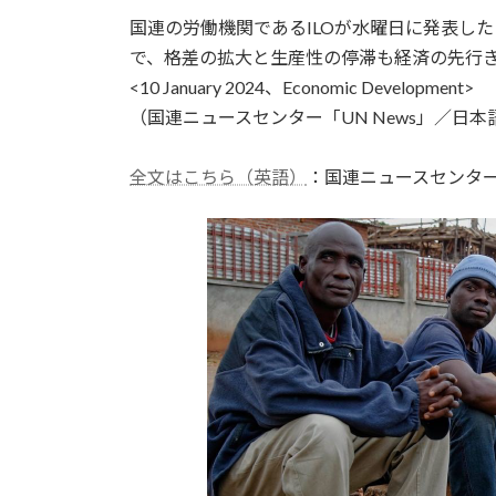
更
国連の労働機関であるILOが水曜日に発表し
新
日
で、格差の拡大と生産性の停滞も経済の先行
時
<10 January 2024、Economic Development>
:
（国連ニュースセンター「UN News」／日本語
全文はこちら（英語）
：国連ニュースセンタ