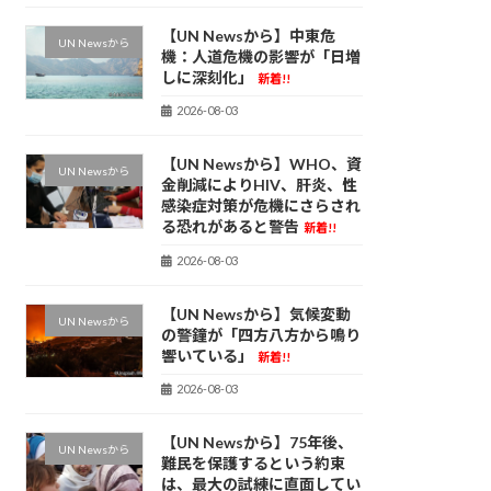
【UN Newsから】中東危
UN Newsから
機：人道危機の影響が「日増
しに深刻化」
新着!!
2026-08-03
【UN Newsから】WHO、資
UN Newsから
金削減によりHIV、肝炎、性
感染症対策が危機にさらされ
る恐れがあると警告
新着!!
2026-08-03
【UN Newsから】気候変動
UN Newsから
の警鐘が「四方八方から鳴り
響いている」
新着!!
2026-08-03
【UN Newsから】75年後、
UN Newsから
難民を保護するという約束
は、最大の試練に直面してい