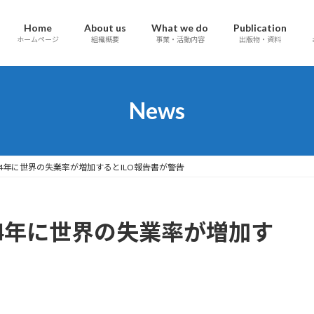
Home
About us
What we do
Publication
ホームページ
組織概要
事業・活動内容
出版物・資料
News
024年に世界の失業率が増加するとILO報告書が警告
024年に世界の失業率が増加す