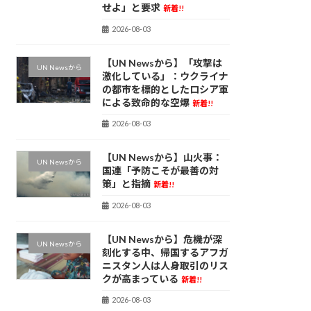
せよ」と要求
新着!!
2026-08-03
【UN Newsから】「攻撃は
UN Newsから
激化している」：ウクライナ
の都市を標的としたロシア軍
による致命的な空爆
新着!!
2026-08-03
【UN Newsから】山火事：
UN Newsから
国連「予防こそが最善の対
策」と指摘
新着!!
2026-08-03
【UN Newsから】危機が深
UN Newsから
刻化する中、帰国するアフガ
ニスタン人は人身取引のリス
クが高まっている
新着!!
2026-08-03