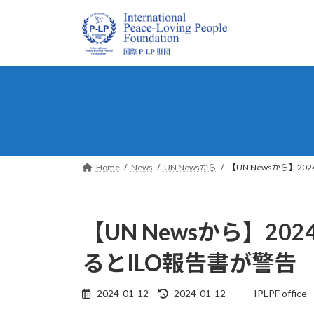
コ
ナ
ン
ビ
テ
ゲ
ン
ー
ツ
シ
へ
ョ
ス
ン
キ
に
ッ
移
プ
動
Home
News
UN Newsから
【UN Newsから】2
【UN Newsから】2
るとILO報告書が警告
最
2024-01-12
2024-01-12
IPLPF office
終