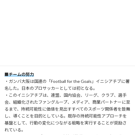
さらに伊藤氏は「SDGsの重要性に対する認識が高まっています。
これは長期的な取り組みであり、大きな変化は10年以上かけて実
現するものだと認識しています。」と述べた。
（国連支援財団注）
ガンバ大阪は、大阪・関西万博においても、ホームゲームに
おける万博PRブースの設置、スタジアム内での万博ロゴの掲
出、SNS等を通じた広報協力などの機運醸成活動を行ってい
る。
■
チームの努力
・ガンバ大阪は国連の「Football for the Goals」イニシアチブに署
名した。日本のプロサッカーとしては初となる。
・このイニシアチブは、連盟、国内協会、リーグ、クラブ、選手
会、組織化されたファングループ、メディア、商業パートナーに至
るまで、持続可能性に価値を見出すすべてのスポーツ関係者を鼓舞
し、導くことを目的としている。既存の持続可能性アプローチを
基盤として、行動の変化につながる戦略を実行することが奨励さ
れている。