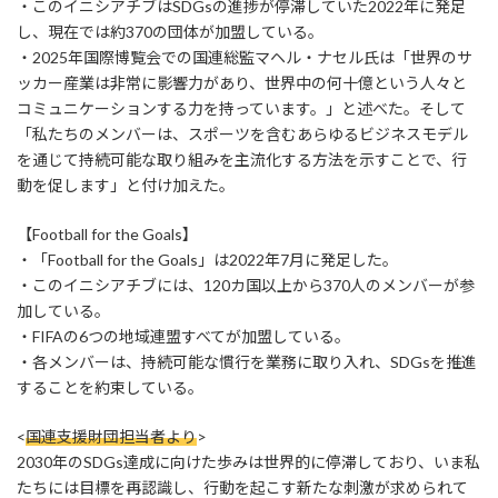
・このイニシアチブはSDGsの進捗が停滞していた2022年に発足
し、現在では約370の団体が加盟している。
・2025年国際博覧会での国連総監マヘル・ナセル氏は「世界のサ
ッカー産業は非常に影響力があり、世界中の何十億という人々と
コミュニケーションする力を持っています。」と述べた。そして
「私たちのメンバーは、スポーツを含むあらゆるビジネスモデル
を通じて持続可能な取り組みを主流化する方法を示すことで、行
動を促します」と付け加えた。
【Football for the Goals】
・「Football for the Goals」は2022年7月に発足した。
・このイニシアチブには、120カ国以上から370人のメンバーが参
加している。
・FIFAの6つの地域連盟すべてが加盟している。
・各メンバーは、持続可能な慣行を業務に取り入れ、SDGsを推進
することを約束している。
<
国連支援財団担当者より
>
2030年のSDGs達成に向けた歩みは世界的に停滞しており、いま私
たちには目標を再認識し、行動を起こす新たな刺激が求められて