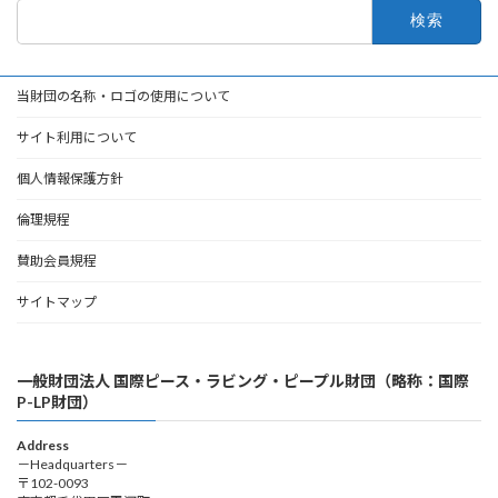
検
索:
当財団の名称・ロゴの使用について
サイト利用について
個人情報保護方針
倫理規程
賛助会員規程
サイトマップ
一般財団法人 国際ピース・ラビング・ピープル財団（略称：国際
P-LP財団）
Address
－Headquarters－
〒102-0093