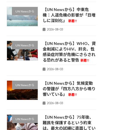
【UN Newsから】中東危
UN Newsから
機：人道危機の影響が「日増
しに深刻化」
新着!!
2026-08-03
【UN Newsから】WHO、資
UN Newsから
金削減によりHIV、肝炎、性
感染症対策が危機にさらされ
る恐れがあると警告
新着!!
2026-08-03
【UN Newsから】気候変動
UN Newsから
の警鐘が「四方八方から鳴り
響いている」
新着!!
2026-08-03
【UN Newsから】75年後、
UN Newsから
難民を保護するという約束
は、最大の試練に直面してい