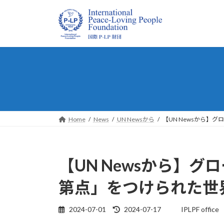
コ
ナ
ン
ビ
テ
ゲ
ン
ー
ツ
シ
へ
ョ
ス
ン
キ
に
ッ
移
プ
動
Home
News
UN Newsから
【UN Newsから】
【UN Newsから】
第点」をつけられた世
最
2024-07-01
2024-07-17
IPLPF office
終