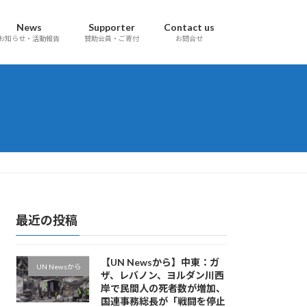
News
Supporter
Contact us
お知らせ・活動報告
賛助会員・ご寄付
お問合せ
最近の投稿
【UN Newsから】中東：ガ
UN Newsから
ザ、レバノン、ヨルダン川西
岸で民間人の死者数が増加、
国連事務総長が「戦闘を停止