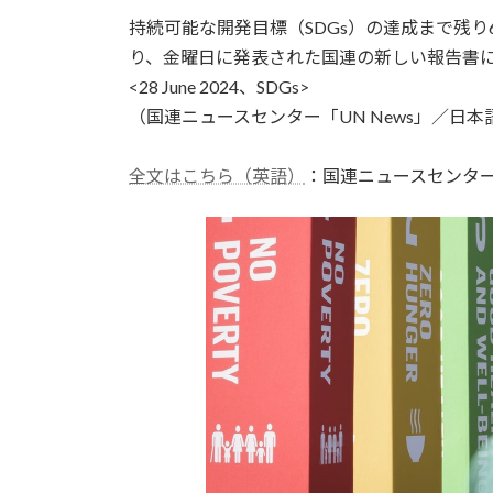
更
持続可能な開発目標（SDGs）の達成まで残
新
日
り、金曜日に発表された国連の新しい報告書に
時
<28 June 2024、SDGs>
:
（国連ニュースセンター「UN News」／日本語
全文はこちら（英語）
：国連ニュースセンタ