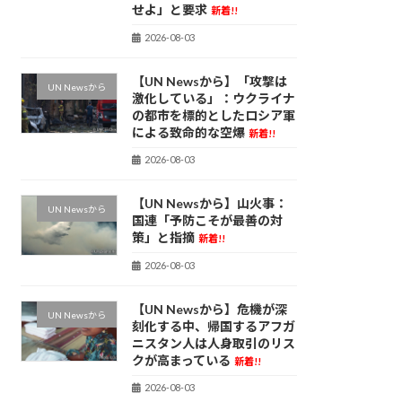
せよ」と要求
新着!!
2026-08-03
【UN Newsから】「攻撃は
UN Newsから
激化している」：ウクライナ
の都市を標的としたロシア軍
による致命的な空爆
新着!!
2026-08-03
【UN Newsから】山火事：
UN Newsから
国連「予防こそが最善の対
策」と指摘
新着!!
2026-08-03
【UN Newsから】危機が深
UN Newsから
刻化する中、帰国するアフガ
ニスタン人は人身取引のリス
クが高まっている
新着!!
2026-08-03