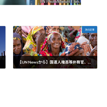
次の記事
【UN Newsから】国連人権高等弁務官、女性と女児に対する「経済的暴力」に待ったをかける
2024-07-01