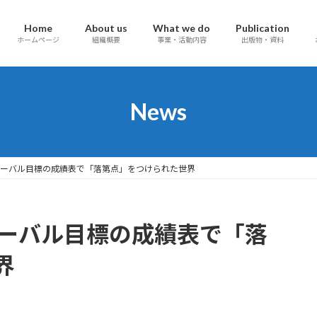
Home
About us
What we do
Publication
ホームページ
組織概要
事業・活動内容
出版物・資料
News
グローバル目標の成績表で「落第点」をつけられた世界
グローバル目標の成績表で「落
界