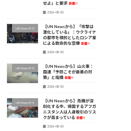
せよ」と要求
新着!!
2026-08-03
【UN Newsから】「攻撃は
UN Newsから
激化している」：ウクライナ
の都市を標的としたロシア軍
による致命的な空爆
新着!!
2026-08-03
【UN Newsから】山火事：
UN Newsから
国連「予防こそが最善の対
策」と指摘
新着!!
2026-08-03
【UN Newsから】危機が深
UN Newsから
刻化する中、帰国するアフガ
ニスタン人は人身取引のリス
クが高まっている
新着!!
2026-08-03