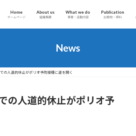
Home
About us
What we do
Publication
ホームページ
組織概要
事業・活動内容
出版物・資料
News
ガザでの人道的休止がポリオ予防接種に道を開く
ガザでの人道的休止がポリオ予