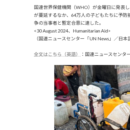
更
国連世界保健機関（WHO）が金曜日に発表
新
日
が蔓延するなか、64万人の子どもたちに予防
時
争の当事者と暫定合意に達した。
:
<30 August 2024、Humanitarian Aid>
（国連ニュースセンター「UN News」／日本語
全文はこちら（英語）
：国連ニュースセンタ