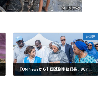
次の記事
【UN Newsから】国連副事務総長、東アフリカの危機を憂慮し世界的連帯を訴える
2024-09-02