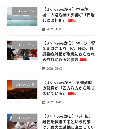
【UN Newsから】中東危
UN Newsから
機：人道危機の影響が「日増
しに深刻化」
新着!!
2026-08-03
【UN Newsから】WHO、資
UN Newsから
金削減によりHIV、肝炎、性
感染症対策が危機にさらされ
る恐れがあると警告
新着!!
2026-08-03
【UN Newsから】気候変動
UN Newsから
の警鐘が「四方八方から鳴り
響いている」
新着!!
2026-08-03
【UN Newsから】75年後、
UN Newsから
難民を保護するという約束
は、最大の試練に直面してい