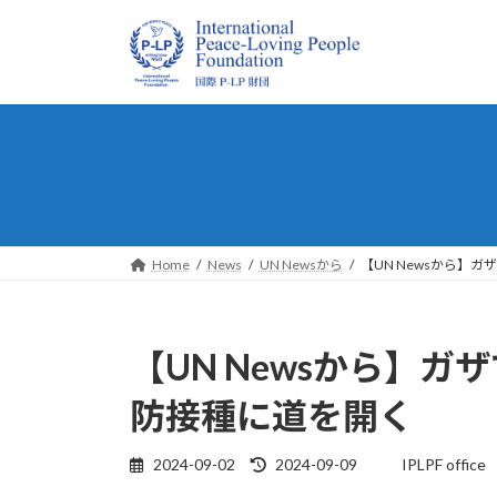
コ
ナ
ン
ビ
テ
ゲ
ン
ー
ツ
シ
へ
ョ
ス
ン
キ
に
ッ
移
プ
動
Home
News
UN Newsから
【UN Newsから】
【UN Newsから】
防接種に道を開く
最
2024-09-02
2024-09-09
IPLPF office
終